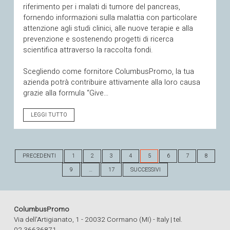
riferimento per i malati di tumore del pancreas,
fornendo informazioni sulla malattia con particolare
attenzione agli studi clinici, alle nuove terapie e alla
prevenzione e sostenendo progetti di ricerca
scientifica attraverso la raccolta fondi.
Scegliendo come fornitore ColumbusPromo, la tua
azienda potrà contribuire attivamente alla loro causa
grazie alla formula “Give…
LEGGI TUTTO
PRECEDENTI
1
2
3
4
5
6
7
8
9
…
17
SUCCESSIVI
ColumbusPromo
Via dell'Artigianato, 1 - 20032 Cormano (MI) - Italy | tel.
02.36636871