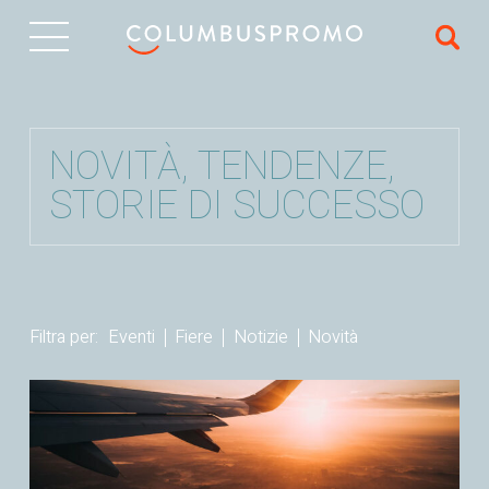
EN
NOVITÀ, TENDENZE,
STORIE DI SUCCESSO
Filtra per:
Eventi
Fiere
Notizie
Novità