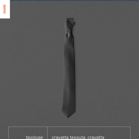
SHARE
tipologie
cravatta tessuta, cravatta