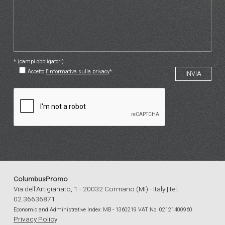
* (campi obbligatori)
Accetto
l'informativa sulla privacy
*
ColumbusPromo
Via dell'Artigianato, 1 - 20032 Cormano (MI) - Italy | tel.
02.36636871
Economic and Administrative Index: MB - 1360219 VAT No. 02121400960
Privacy Policy